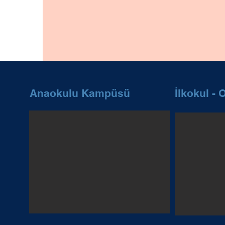
Anaokulu Kampüsü
İlkokul -