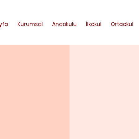
yfa
Kurumsal
Anaokulu
İlkokul
Ortaokul