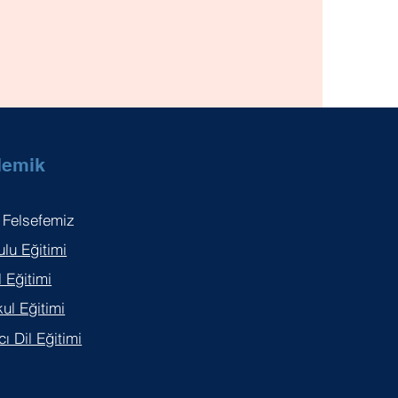
demik
 Felsefemiz
lu Eğitimi
l Eğitimi
ul Eğitimi
ı Dil Eğitimi