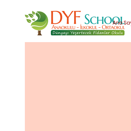
Ana Sa
Misyonumuz