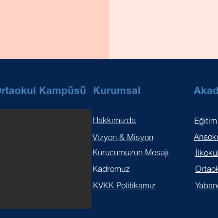
 Ortaokul Kampüsü
Kurumsal
Aka
Hakkımızda
Eğitim
Anaoku
Vizyon & Misyon
Kurucumuzun Mesajı
İlkoku
Kadromuz
Ortaok
KVKK Politikamız
Yabanc