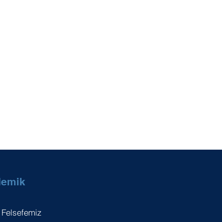
demik
 Felsefemiz