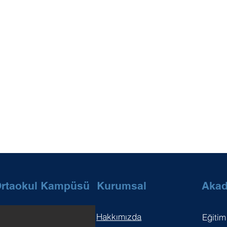
 Ortaokul Kampüsü
Kurumsal
Aka
Hakkımızda
Eğitim