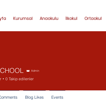
yfa
Kurumsal
Anaokulu
İlkokul
Ortaokul
SCHOOL
Admin
HOOL
r
0
Takip edilenler
 Comments
Blog Likes
Events