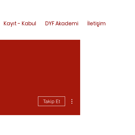
Kayıt - Kabul
DYF Akademi
İletişim
Diğer Eylemler
Takip Et